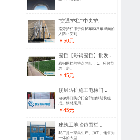
“交通护栏”“中央护..
路旁护栏用于保护车辆及车里面的
人防止受到..
￥50元
围挡【彩钢围挡】批发..
彩钢围挡的特点包括： 1、环保节
约：房..
￥45元
楼层防护施工电梯门 ..
电梯井口防护门全部由钢结构组
成。钢材采用..
￥45元
建筑工地临边围栏 ..
我厂是一家集生产、加工、销售为
一体的大型..