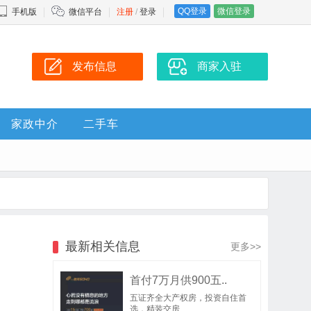
QQ登录
微信登录
手机版
微信平台
注册
/
登录
发布信息
商家入驻
家政中介
二手车
最新相关信息
更多>>
首付7万月供900五..
五证齐全大产权房，投资自住首
选，精装交房