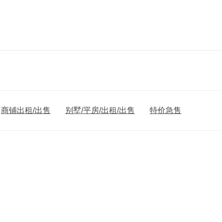
商铺出租/出售
别墅/平房/出租/出售
特价急售