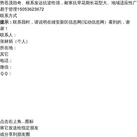
势苍茂劲奇、根系发达抗逆性强，耐寒抗旱花期长花型大、地域适应性广
易于管理15053623672
联系方式
提示：
联系我时，请说明在雄安新区信息网(泓动信息网）看到的，谢
谢！
联系人：
张林韬（个人）
所在地：
其它
电话：
微信：
ＱＱ：
点击右上角
...
图标
将它发送给指定朋友
或分享到朋友圈