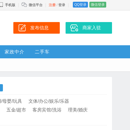
QQ登录
微信登录
手机版
微信平台
注册
/
登录
发布信息
商家入驻
家政中介
二手车
/母婴/玩具
文体/办公/娱乐/乐器
五金/超市
客房宾馆/洗浴
理美/婚庆