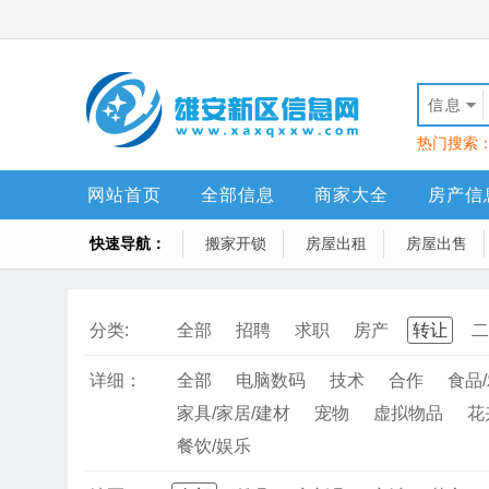
信息
热门搜索
网站首页
全部信息
商家大全
房产信
快速导航：
搬家开锁
房屋出租
房屋出售
分类:
全部
招聘
求职
房产
转让
二
详细：
全部
电脑数码
技术
合作
食品
家具/家居/建材
宠物
虚拟物品
花
餐饮/娱乐