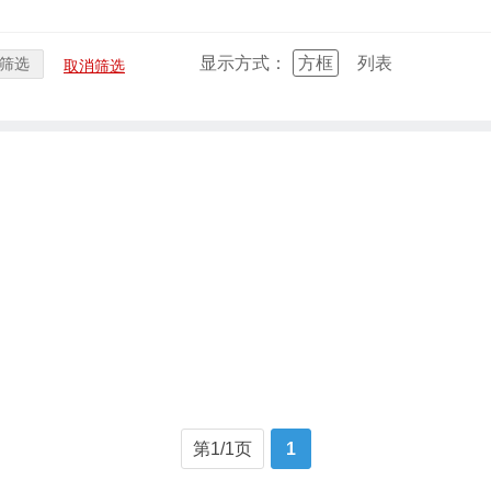
显示方式：
方框
列表
筛选
取消筛选
第1/1页
1