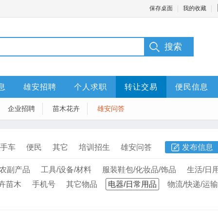
保存桌面
我的收藏
：
息
雄安招聘
个人求职
转让交易
便民信息
企业招聘
苗木花卉
雄安问答
手车
便民
其它
培训招生
雄安问答
发布信息
/农副产品
工具/设备/材料
服装鞋包/化妆品/饰品
生活/日用
卉苗木
手机号
其它物品
电器/日常用品
物流/快递/运输